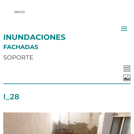
INUNDACIONES
FACHADAS
SOPORTE


I_28