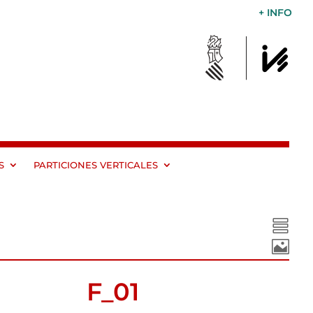
+ INFO
S
PARTICIONES VERTICALES


F_01