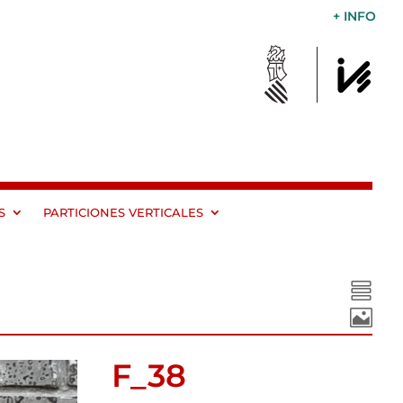
+ INFO
S
PARTICIONES VERTICALES


F_38