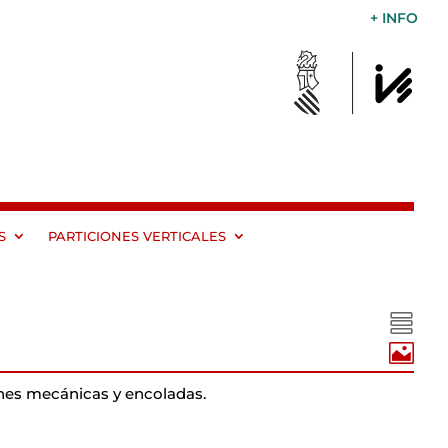
+ INFO
S
PARTICIONES VERTICALES


ones mecánicas y encoladas.