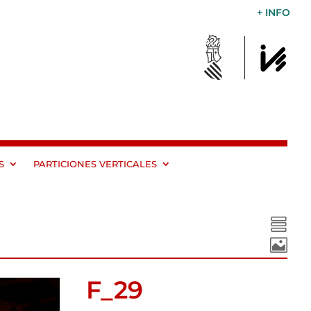
+ INFO
S
PARTICIONES VERTICALES


F_29