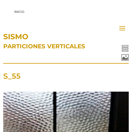
SISMO
PARTICIONES VERTICALES


S_55