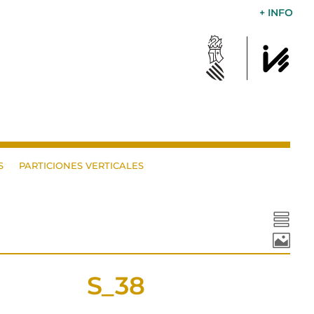
+ INFO
S
PARTICIONES VERTICALES


S_38